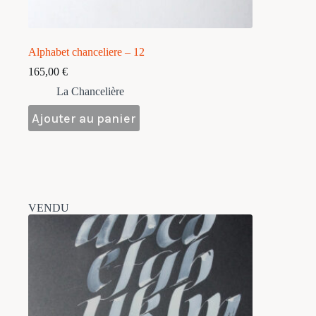
Alphabet chanceliere – 12
165,00
€
La Chancelière
Ajouter au panier
VENDU