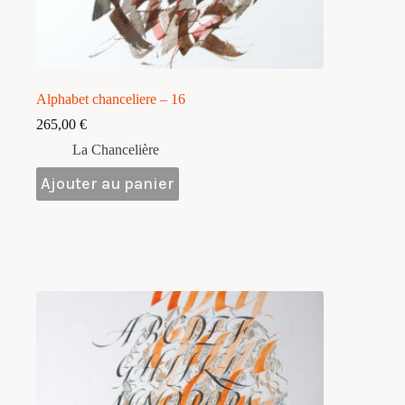
Alphabet chanceliere – 16
265,00
€
La Chancelière
Ajouter au panier