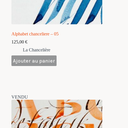
Alphabet chanceliere – 05
125,00
€
La Chancelière
Ajouter au panier
VENDU