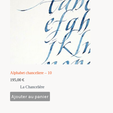
Alphabet chanceliere – 10
195,00
€
La Chancelière
Ajouter au panier