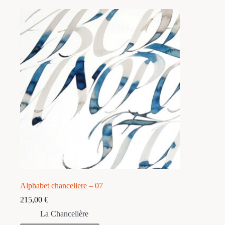
Alphabet chanceliere – 07
215,00
€
La Chancelière