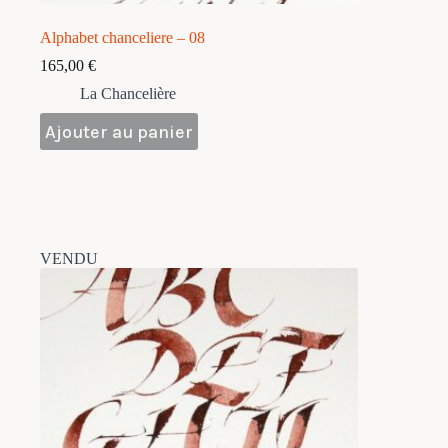
Alphabet chanceliere – 08
165,00
€
La Chancelière
Ajouter au panier
VENDU