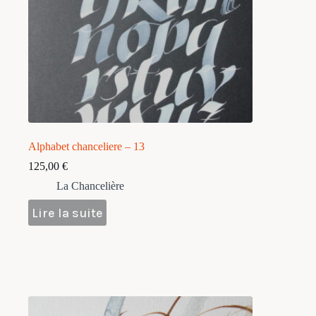
Alphabet chanceliere – 13
125,00
€
La Chancelière
Lire la suite