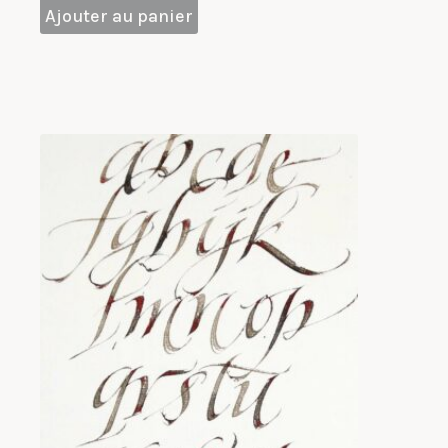
Ajouter au panier