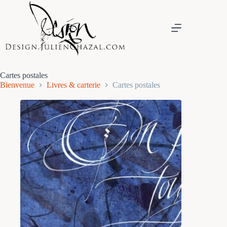
Passer
au
contenu
Cartes postales
Bienvenue
Livres & carterie
Cartes postales